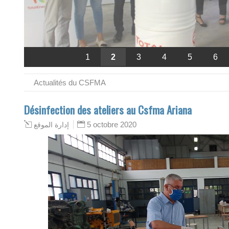
1
2
3
4
5
6
Actualités du CSFMA
Désinfection des ateliers au Csfma Ariana
5 octobre 2020
إدارة الموقع