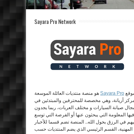
Sayara Pro Network
هو منصة منتديات العائلة الموسعة
Sayara Pro
وقع
ركز أريانة، وهي مخصصة للمحترفين والمبتدئين في
جال صيانة السيارات و مختلف العربات، ربما يجدون
يها المعلومة التي يبحثون عنها أو الفرصة التي توسع
هم في الرزق بحول الله.. المنصة تضم قسما للأخبار
المهنية، القسم الرئيسي الذي يضم المنتديات حسب