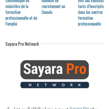
Communiqué du
Annonce de
Avis aux candidats a
ministère de la
recrutement au
tests d’inscription
formation
Canada
dans les centres de
professionnelle et de
formation
l’emploi
professionnelle
Sayara Pro Network
هو منصة منتديات العائلة الموسعة لمركز
Sayara Pro
موقع