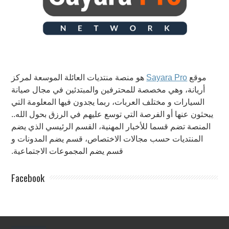
هو منصة منتديات العائلة الموسعة لمركز
Sayara Pro
موقع
أريانة، وهي مخصصة للمحترفين والمبتدئين في مجال صيانة
السيارات و مختلف العربات، ربما يجدون فيها المعلومة التي
يبحثون عنها أو الفرصة التي توسع عليهم في الرزق بحول الله..
المنصة تضم قسما للأخبار المهنية، القسم الرئيسي الذي يضم
المنتديات حسب مجالات الاختصاص، قسم يضم المدونات و
قسم يضم المجموعات الاجتماعية.
Facebook