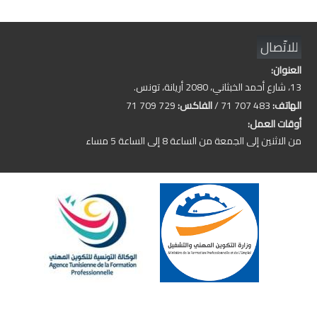
للاتّصال
العنوان:
13، شارع أحمد الخبثاني، 2080 أريانة، تونس.
الهاتف:
483 707 71 /
الفاكس:
729 709 71
أوقات العمل:
من الاثنين إلى الجمعة من الساعة 8 إلى الساعة 5 مساء
المركز القطاعي للتكوين في ميكانيك السيارات بأريانة CSFMA Ariana